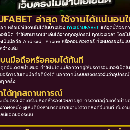
UFABET ล่าสุด ใช้งานได้แน่นอน
็อก หรือเข้าใช้งานไม่ได้ในบางช่วง
ทางเข้าUFABET
แก้จุดนี้ด้วย
อร์เน็ต ทำให้สามารถเข้าเล่นได้จากทุกอุปกรณ์ ทุกช่วงเวลา โดยไม่ต
่าจะเป็นมือถือ Android, iPhone หรือคอมพิวเตอร์ ทั้งหมดรองรับแบบ
หว่างเล่น
บนมือถือหรือคอมได้ทันที
ี่ถูกอัปเดตสม่ำเสมอ ทำให้ไม่โดนบล็อกจากผู้ให้บริการอินเทอร์เน็ต
์เซอร์ภายในเกมมือถือก็ยังได้ นอกจากนี้ระบบยังตรวจจับว่าอุปกรณ์ท
พทุกครั้ง
ข้าได้ทุกสถานการณ์
่น ufaเว็บตรง จัดเตรียมลิงก์สำรองไว้หลายชุด กระจายอยู่ในเครือข
่งใดฝั่งหนึ่ง ผู้เล่นก็ยังสามารถเข้าใช้งานได้จากลิงก์อื่นทันที 
างไลน์แอดของระบบ