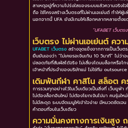
สาเหตุอยู่ที่ความโปร่งใสของระบบแล้วความจริงใจในก
ถือ ใช้โครงสร้างเว็บตรงที่ไม่ผ่านเอเย่นต์ ทำให้ผ
นอกจากนี้ UFA ยังมีเกมให้เลือกหลากหลายตั้งแต่ก
“UFABET เว็บตรงหรื
เว็บตรง ไม่ผ่านเอเย่นต์ คว
UFABET เว็บตรง
สร้างจุดแข็งจากการเป็นเว็บตรง 
ยืนยันเองว่า “ไม่เคยรอเงินเกิน 10 วินาที” ไม่ว
ปลอดภัยที่สัมผัสได้จริง ไม่เสี่ยงโดนบล็อกหรือ
เจ้าหน้าที่ประจำของบริษัทแม่ ไม่ใช่ทีม outsource 
เดิมพันกีฬา คาสิโน สล็อต คร
การรวมทุกอย่างไว้ในเว็บเดียวเป็นสิ่งที่ เว็บยูฟ
ไม่ต้องล็อกอินใหม่ ไม่ต้องโยกเงินไปมา คนรุ่น
ไม่มีสะดุด ระบบจัดเมนูให้เข้าใจง่าย มีหมวดชัด
คำตอบที่จบในเว็บเดียว
ความมั่นคงทางการเงินสูง ถอ