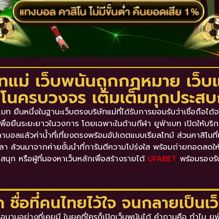
ทแม่ เว็บพนันถูกกฎหมาย เว็
ิโนครบวงจร เติมเต็มทุกประส
บท ยืนหนึ่งในฐานะเว็บตรงบริษัทแม่ที่ได้รับการยอมรับว่าเชื่อถือไ
ต่มาเพื่อยืนระยะยาวในวงการ โดยเฉพาะในด้านกีฬา ยูฟ่าเบท เปิดให
บอลแล้วค่าน้ำที่เที่ยงตรงพร้อมอัปเดตแบบเรียลไทม์ ส่วนคาสิโนที่นี่ก
 ล้วนมาจากค่ายชั้นนำที่การันตีความโปร่งใส พร้อมถ่ายทอดสดให้เห
วามสนุก หรือผู้ที่มองหาเว็บหลักเพื่อสร้างรายได้
UFABET
พร้อมรองรับด
 ชื่อที่คนไทยไว้ใจ จนกลายเป็นเว
านอย่างที่เคยมี ในยุคที่ใครก็เปิดเว็บพนันได้ คำถามคือ ทำไม ยู