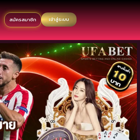
เข้าสู่ระบบ
สมัครสมาชิก