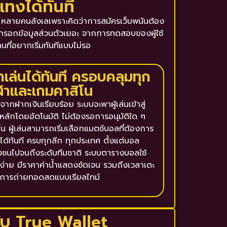
แทงได้ทันที
ัย หลายคนลังเลเพราะคิดว่าการสมัครเว็บพนันต้อง
้องกรอกข้อมูลส่วนตัวเยอะ จากการทดสอบของผู้ใช้
นที่อยากเริ่มทันทีแบบไม่รอ
้าเล่นได้ทันที ครอบคลุมทุก
ฬาและเกมคาสิโน
จากฝากเงินเรียบร้อย ระบบจะพาผู้เล่นเข้าสู่
หลักโดยอัตโนมัติ ไม่ต้องรอการอนุมัติใด ๆ
สิ้น ผู้เล่นสามารถเริ่มเลือกแมตช์บอลที่ต้องการ
ด้ทันที ครบทุกลีก ทุกประเทศ ตั้งแต่บอล
วชนไปจนถึงระดับทีมชาติ ระบบตารางบอลใช้
ง่าย มีราคาค่าน้ำแสดงชัดเจน รวมถึงเวลาเตะ
วการถ่ายทอดสดแบบเรียลไทม์
ับ True Wallet