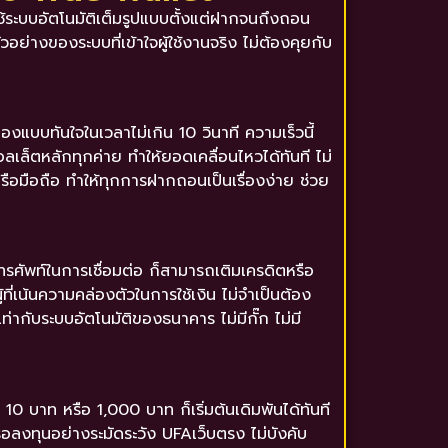
้ระบบอัตโนมัติเต็มรูปแบบตั้งแต่ฝากจนถึงถอน
ัวอย่างของระบบที่เข้าใจผู้ใช้งานจริง ไม่ต้องคุยกับ
งแบบทันใจในเวลาไม่เกิน 10 วินาที ความเร็วนี้
ลเล็ตหลักทุกค่าย ทำให้ยอดเคลื่อนไหวได้ทันที ไม่
รือมือถือ ทำให้ทุกการฝากถอนเป็นเรื่องง่าย ช่วย
รศัพท์ในการเชื่อมต่อ ก็สามารถเติมเครดิตหรือ
ที่เน้นความคล่องตัวในการใช้เงิน ไม่จำเป็นต้อง
ากับระบบอัตโนมัติของธนาคาร ไม่มีกั๊ก ไม่มี
 10 บาท หรือ 1,000 บาท ก็เริ่มต้นเดิมพันได้ทันที
ือลงทุนอย่างระมัดระวัง UFAเว็บตรง ไม่บังคับ