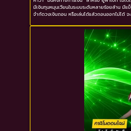
คำว่า “มั่นคงทางการเงิน” สำหรับ ยูฟ่าเบท ไม่ได
มีเงินทุนหมุนเวียนในระบบระดับหลายร้อยล้าน มีแบ็
จำกัดวงเงินถอน หรือเล่นได้แล้วถอนออกไม่ได้ จะเ