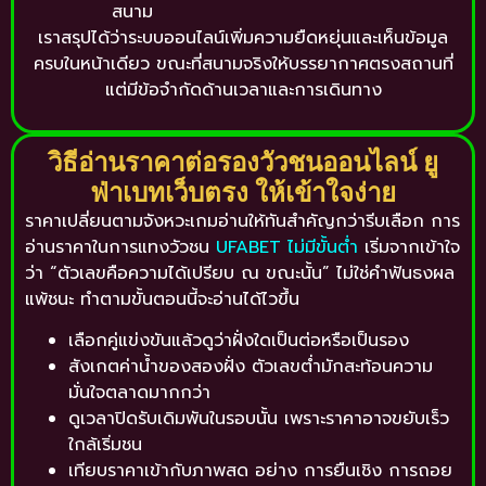
สนาม
เราสรุปได้ว่าระบบออนไลน์เพิ่มความยืดหยุ่นและเห็นข้อมูล
ครบในหน้าเดียว ขณะที่สนามจริงให้บรรยากาศตรงสถานที่
แต่มีข้อจำกัดด้านเวลาและการเดินทาง
วิธีอ่านราคาต่อรองวัวชนออนไลน์ ยู
ฟ่าเบทเว็บตรง ให้เข้าใจง่าย
ราคาเปลี่ยนตามจังหวะเกมอ่านให้ทันสำคัญกว่ารีบเลือก การ
อ่านราคาในการแทงวัวชน
UFABET ไม่มีขั้นต่ํา
เริ่มจากเข้าใจ
ว่า “ตัวเลขคือความได้เปรียบ ณ ขณะนั้น” ไม่ใช่คำฟันธงผล
แพ้ชนะ ทำตามขั้นตอนนี้จะอ่านได้ไวขึ้น
เลือกคู่แข่งขันแล้วดูว่าฝั่งใดเป็นต่อหรือเป็นรอง
สังเกตค่าน้ำของสองฝั่ง ตัวเลขต่ำมักสะท้อนความ
มั่นใจตลาดมากกว่า
ดูเวลาปิดรับเดิมพันในรอบนั้น เพราะราคาอาจขยับเร็ว
ใกล้เริ่มชน
เทียบราคาเข้ากับภาพสด อย่าง การยืนเชิง การถอย