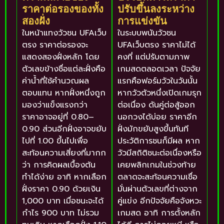
ราคาต่อรองของทั้ง
ปรับขึ้นลงระหว่าง
สองฝั่ง
การแข่งขัน
ในหน้าแทงวัวชน UFAเว็บ
ในระบบพนันวัวชน
ตรง ราคาต่อรองจะ
UFAเว็บตรง ราคาไม่ได้
แสดงสองฝั่งหลัก โดย
คงที่ แต่ปรับตามภาพ
ตัวเลขข้างชื่อแต่ละฝั่งคือ
เกมสดตลอดเวลา ปัจจัย
ค่าน้ำที่ใช้คำนวณผล
แรกคือฟอร์มวัวในวันนั้น
ตอบแทน หากฝั่งหนึ่งถูก
หากวัวตัวหนึ่งเปิดเกมรุก
มองว่าแข็งแรงกว่า
ต่อเนื่อง ดันคู่ต่อสู้ออก
ราคาอาจอยู่ที่ 0.80–
นอกวงได้บ่อย ราคาอีก
0.90 ส่วนอีกฝั่งอาจขยับ
ฝั่งมักขยับสูงขึ้นทันที
ไปที่ 1.00 ขึ้นไปเพื่อ
ประวัติการชนก็มีผล หาก
สะท้อนความเสี่ยงที่มากก
วัวมีสถิติชนะต่อเนื่องหรือ
ว่า การคิดผลเบื้องต้น
เคยพลิกเกมในช่วงท้าย
ทำได้ง่าย อาทิ หากเลือก
ตลาดจะสะท้อนความเชื่อ
ฝั่งราคา 0.90 ด้วยเงิน
มั่นผ่านตัวเลขที่ต่างจาก
1,000 บาท เมื่อชนะจะได้
คู่แข่ง อีกปัจจัยคือจังหวะ
กำไร 900 บาท ไม่รวม
เกมสด อาทิ การตั้งหลัก