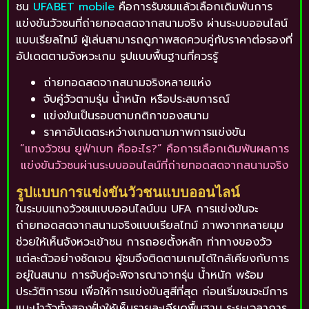
ชน
UFABET mobile
คือการรับชมแล้วเลือกเดิมพันการ
แข่งขันวัวชนที่ถ่ายทอดสดจากสนามจริง ผ่านระบบออนไลน์
แบบเรียลไทม์ ผู้เล่นสามารถดูภาพสดควบคู่กับราคาต่อรองที่
อัปเดตตามจังหวะเกม รูปแบบพื้นฐานที่ควรรู้
ถ่ายทอดสดจากสนามจริงหลายแห่ง
จับคู่วัวตามรุ่น น้ำหนัก หรือประสบการณ์
แข่งขันเป็นรอบตามกติกาของสนาม
ราคาอัปเดตระหว่างเกมตามภาพการแข่งขัน
“แทงวัวชน ยูฟ่าเบท คืออะไร?” คือการเลือกเดิมพันผลการ
แข่งขันวัวชนผ่านระบบออนไลน์ที่ถ่ายทอดสดจากสนามจริง
รูปแบบการแข่งขันวัวชนแบบออนไลน์
ในระบบแทงวัวชนแบบออนไลน์บน UFA การแข่งขันจะ
ถ่ายทอดสดจากสนามจริงแบบเรียลไทม์ ภาพจากหลายมุม
ช่วยให้เห็นจังหวะเข้าชน การถอยตั้งหลัก ท่าทางของวัว
แต่ละตัวอย่างชัดเจน ผู้ชมจึงติดตามเกมได้ใกล้เคียงกับการ
อยู่ในสนาม การจับคู่จะพิจารณาจากรุ่น น้ำหนัก พร้อม
ประวัติการชน เพื่อให้การแข่งขันสูสีที่สุด ก่อนเริ่มชนจะมีการ
แนะนำวัวทั้งสองฝั่งให้เห็นรายละเอียดพื้นฐาน ระยะเวลาการ