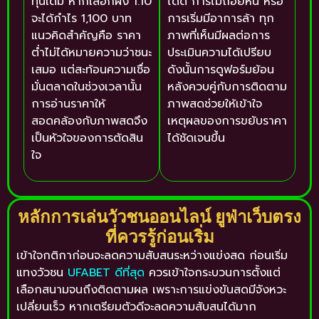
ทุนเดิม หากเลือกฝั่ง 1.10
ได้ดี การไม่ถอยหนี หรือ
จะได้กำไร 1,100 บาท
การเริ่มมีอาการล้า ทุก
แนวคิดสำคัญคือ ราคา
ภาพที่เห็นมีผลต่อการ
ต่ำไม่ได้หมายความว่าชนะ
ประเมินความได้เปรียบ
เสมอ แต่สะท้อนความเชื่อ
ดังนั้นการดูฟอร์มย้อน
มั่นตลาดในช่วงเวลานั้น
หลังควบคู่กับการติดตาม
การอ่านราคาให้
ภาพสดช่วยให้เข้าใจ
สอดคล้องกับภาพสดจึง
เหตุผลของการขยับราคา
เป็นหัวใจของการตัดสิน
ได้ชัดเจนขึ้น
ใจ
หลักการเล่นวัวชนออนไลน์ ยูฟ่าเว็บตรง
ที่ควรรู้ก่อนเริ่ม
เข้าใจกติกาก่อนจะลดความสับสนระหว่างแข่งสด ก่อนเริ่ม
แทงวัวชน
UFABET ดีที่สุด
ควรเข้าใจกระบวนการตั้งแต่
เลือกสนามจนถึงติดตามผล เพราะการแข่งขันสดมีจังหวะ
เปลี่ยนเร็ว หากเตรียมตัวดีจะลดความสับสนได้มาก