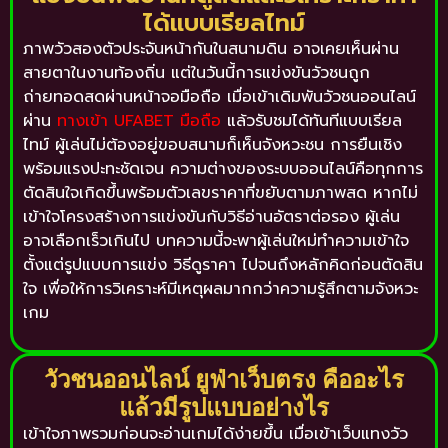
ได้แบบเรียลไทม์
ภาพวัวสองตัวประจันหน้ากันในสนามดิน อาจเคยเห็นผ่าน
สายตาในงานท้องถิ่น แต่ในวันนี้การแข่งขันวัวชนถูก
ถ่ายทอดสดผ่านหน้าจอมือถือ เมื่อเข้าเดิมพัน
วัวชนออนไลน์
ผ่าน
ทางเข้า UFABET มือถือ
แล้วรับชมได้ทันทีแบบเรียล
ไทม์ ผู้เล่นไม่ต้องอยู่ขอบสนามก็เห็นจังหวะชน การยืนเชิง
พร้อมแรงปะทะชัดเจน ความต่างของระบบออนไลน์คือทุกการ
ตัดสินใจเกิดขึ้นพร้อมตัวเลขราคาที่ขยับตามภาพสด หากไม่
เข้าใจโครงสร้างการแข่งขันกับวิธีอ่านอัตราต่อรอง ผู้เล่น
อาจเลือกเร็วเกินไป บทความนี้จะพาผู้เล่นใหม่ทำความเข้าใจ
ตั้งแต่รูปแบบการแข่ง วิธีดูราคา ไปจนถึงหลักคิดก่อนตัดสิน
ใจ เพื่อให้การวิเคราะห์มีเหตุผลมากกว่าความรู้สึกตามจังหวะ
เกม
วัวชนออนไลน์ ยูฟ่าเว็บตรง คืออะไร
แล้วมีรูปแบบอย่างไร
เข้าใจภาพรวมก่อนจะอ่านเกมได้ง่ายขึ้น เมื่อเข้าเว็บแทงวัว