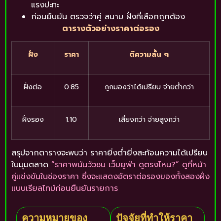
แรงปะทะ
ก่อนยืนยัน ตรวจว่าคู่ สนาม ฝั่งที่เลือกถูกต้อง
ตารางตัวอย่างราคาต่อรอง
ฝั่ง
ราคา
ตีความสั้น ๆ
ฝั่งต่อ
0.85
ถูกมองว่าได้เปรียบ จ่ายต่ำกว่า
ฝั่งรอง
1.10
เสี่ยงกว่า จ่ายสูงกว่า
สรุปจากตารางจะพบว่า ราคายิ่งต่ำยิ่งสะท้อนความได้เปรียบ
ในมุมตลาด
“ราคาพนันวัวชน เว็บยูฟ่า ดูตรงไหน?” ดูที่หน้า
คู่แข่งขันในช่องราคา ซึ่งจะแสดงอัตราต่อรองของทั้งสองฝั่ง
แบบเรียลไทม์ก่อนยืนยันรายการ
ความหมายของ
ปัจจัยที่ทำให้ราคา