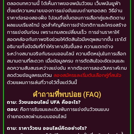
ตลอดบทความนี้ ได้เห็นภาพของพนันวัวชน เว็บพนันยูฟ่า
ตั้งแต่ความหมายของการแข่งขันแบบถ่ายทอดสด วิธีอ่าน
ราคาต่อรองสองฝั่ง ไปจนถึงขั้นตอนการเลือกคู่และติดตาม
ผลแบบเรียลไทม์ จุดสำคัญคือการเข้าใจกติกาและโครงสร้าง
การแข่งขันก่อน เพราะเกมสดเปลี่ยนเร็ว การอ่านราคาให้
สอดคล้องกับภาพจริงช่วยให้ตัดสินใจมีเหตุผลมากขึ้น เราได้
อธิบายทั้งปัจจัยที่ทำให้ราคาปรับขึ้นลง ความแตกต่าง
ระหว่างสนามจริงกับระบบออนไลน์ ความยืดหยุ่นในการเลือก
สนามตามที่สะดวก เมื่อข้อมูลครบ การตัดสินใจจะชัดเจนและ
ลดความสับสนระหว่างแข่งขัน หากต้องการลองวิเคราะห์เกม
สดด้วยข้อมูลครบถ้วน
ลองสมัครและเริ่มต้นเลือกคู่ที่สนใจ
ด้วยแผนการเล่นที่วางไว้ตั้งแต่วันนี้
คำถามที่พบบ่อย (FAQ)
ถาม: วัวชนออนไลน์ UFA คืออะไร?
ตอบ:
คือการรับชมและเดิมพันการแข่งขันวัวชนแบบ
ถ่ายทอดสดผ่านระบบออนไลน์
ถาม: ราคาวัวชน ออนไลน์คิดอย่างไร?